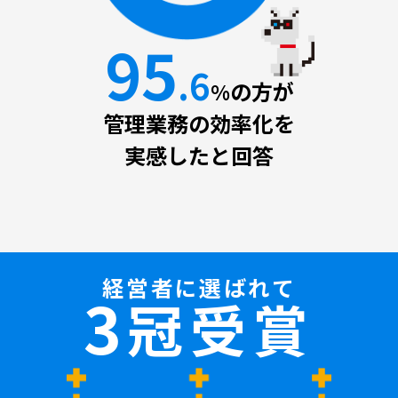
95
.6
の方が
%
メッキー派遣管理を
オススメしたいと回答
経営者に選ばれて
3
冠受賞