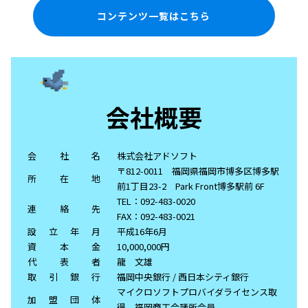
コンテンツ一覧はこちら
会社概要
会社名
株式会社アドソフト
〒812-0011 福岡県福岡市博多区博多駅
所在地
前1丁目23-2 Park Front博多駅前 6F
TEL：092-483-0020
連絡先
FAX：092-483-0021
設立年月
平成16年6月
資本金
10,000,000円
代表者
龍 文雄
取引銀行
福岡中央銀行 / 西日本シティ銀行
マイクロソフトプロバイダライセンス取
加盟団体
得 福岡商工会議所会員