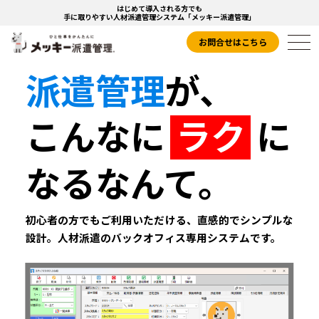
はじめて導入される方でも
手に取りやすい人材派遣管理システム「メッキー派遣管理」
お問合せはこちら
tog
派遣管理
が、
nav
こんなに
ラク
に
なるなんて。
初心者の方でもご利用いただける、
直感的でシンプルな
設計。人材派遣の
バックオフィス専用システムです。