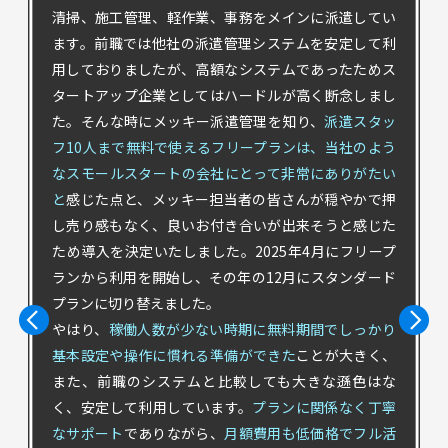
清掃、施工管理、軽作業、事務をメインに派遣してい
ます。前職では他社の派遣管理システムを安定して利
用しておりましたが、高額なシステムであったためス
タートアップ企業としてはハードルが高く断念しまし
た。そんな時にメッキー派遣管理を知り、
派遣スタッ
フ10人まで無料で使えるフリープランは、当社のよう
なスモールスタートの会社にとって非常にありがたい
と
感じた点と、メッキー担当者の皆さんが穏やかで押
し売り感もなく、良いお付き合いが出来そうと感じた
ため導入を決定いたしました。2025年4月にフリープ
ランから利用を開始し、その年の12月にスタンダード
プランに切り替えました。
やはり、
稼働人数が少ない時期に無料期間でしっかり
基本設定や操作に慣れる準備ができた
ことが大きく、
また、前職のシステムと比較しても大きな遜色はな
く、安定して利用しています。
プランに関係なく丁寧
なサポート
でありながら、
月額費用も低価格でフル活